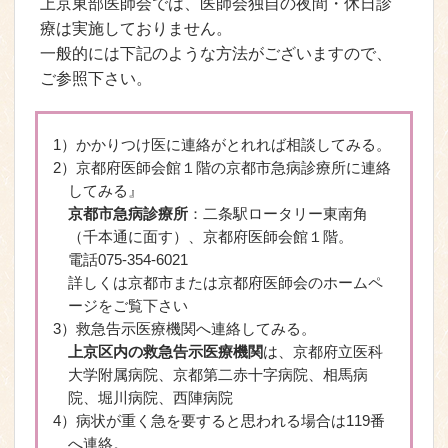
上京東部医師会では、医師会独自の夜間・休日診
療は実施しておりません。
一般的には下記のような方法がございますので、
ご参照下さい。
1）かかりつけ医に連絡がとれれば相談してみる。
2）京都府医師会館１階の京都市急病診療所に連絡
してみる』
京都市急病診療所
：二条駅ロータリー東南角
（千本通に面す）、京都府医師会館１階。
電話075-354-6021
詳しくは京都市または京都府医師会のホームペ
ージをご覧下さい
3）救急告示医療機関へ連絡してみる。
上京区内の救急告示医療機関
は、京都府立医科
大学附属病院、京都第二赤十字病院、相馬病
院、堀川病院、西陣病院
4）病状が重く急を要すると思われる場合は119番
へ連絡。