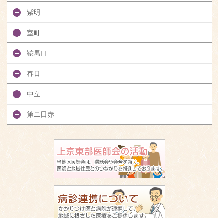
紫明
室町
鞍馬口
春日
中立
第二日赤