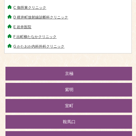
C 御所東クリニック
D 梶井町放射線診断科クリニック
E 岩井医院
F 出町柳たなかクリニック
G かたおか内科外科クリニック
京極
紫明
室町
鞍馬口